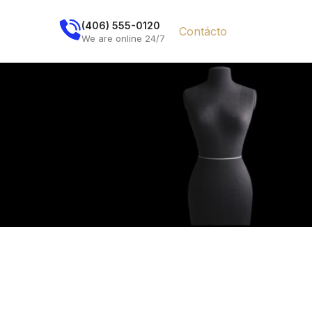
(406) 555-0120
Contácto
We are online 24/7