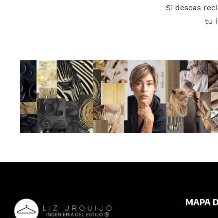
Si deseas rec
tu 
MAPA D