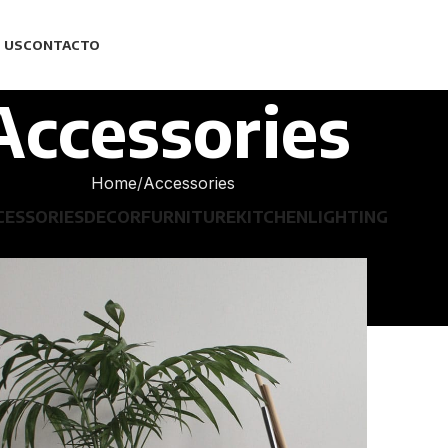
 US
CONTACTO
Accessories
Home
Accessories
CESSORIES
DECOR
FURNITURE
KITCHEN
LIGHTING