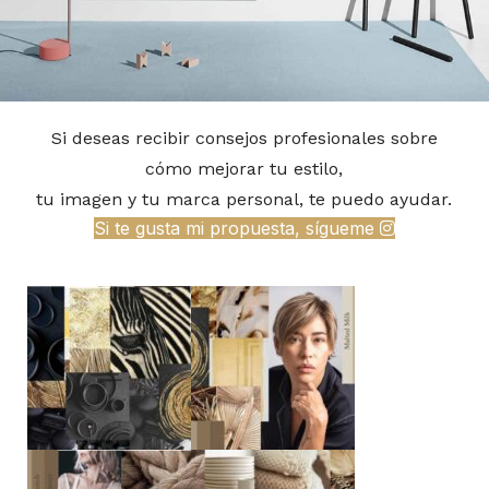
Si deseas recibir consejos profesionales sobre
Suspendisse quam at vestibulum
Kitchen
cómo mejorar tu estilo,
tu imagen y tu marca personal, te puedo ayudar.
Si te gusta mi propuesta, sígueme